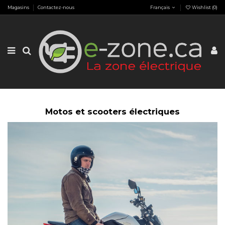
Magasins
Contactez-nous
Français
Wishlist (
0
)
Motos et scooters électriques