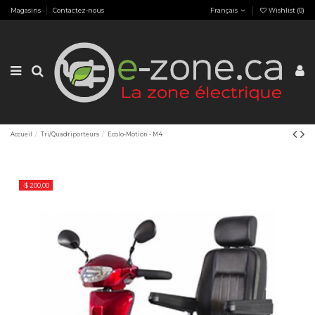
Magasins
Contactez-nous
Français
Wishlist (
0
)
Accueil
Tri/Quadriporteurs
Ecolo-Motion - M4
-$ 200,00