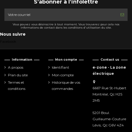
S’abonner à l’infolettre
Vous pouvez vous désinscrire à tout moment. Vous trouverez pour cela nos
informations de contact dans les conditions d'utilisation du site.
Nous suivre
Facebook
Information
Mon compte
Contact us
A propos
Identifiant
e-zone - La zone
électrique
Plan du site
Mon compte
Termes et
Historique de vos
6667 Rue St-Hubert
conditions
commandes
Montréal, Qc H2S
2M5
5201 Boul.
Guillaume-Couture
Lévis, Qc G6V 4Z4